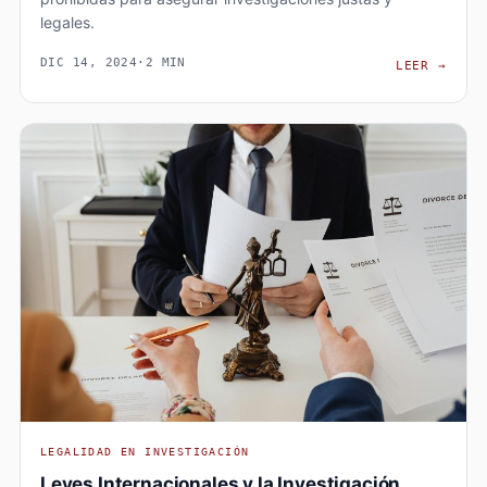
legales.
DIC 14, 2024
·
2 MIN
LIMI
LEER
→
LEGALIDAD EN INVESTIGACIÓN
Leyes Internacionales y la Investigación