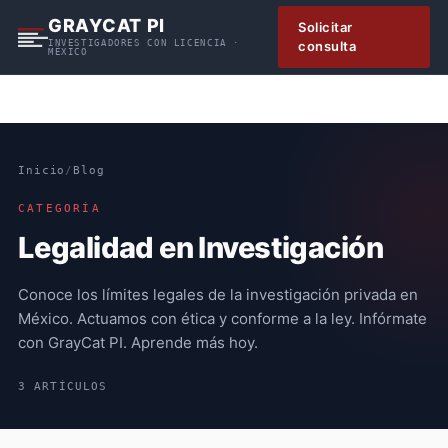
S
GRAYCAT PI
Solicitar
k
INVESTIGADORES CON LICENCIA ·
consulta
MÉXICO
i
p
t
o
c
Inicio
/
Blog
o
n
CATEGORÍA
t
Legalidad en Investigación
e
n
Conoce los límites legales de la investigación privada en
t
México. Actuamos con ética y conforme a la ley. Infórmate
con GrayCat PI. Aprende más hoy.
3 ARTÍCULOS