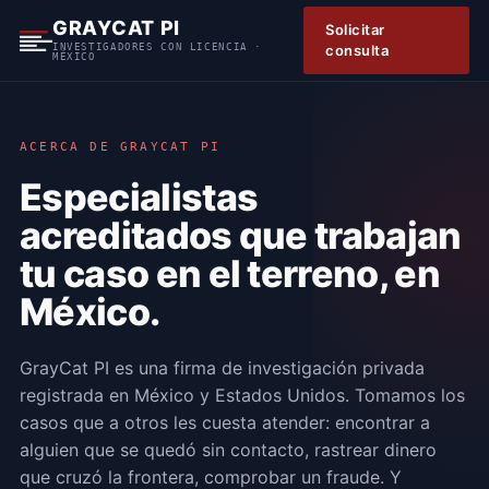
S
GRAYCAT PI
Solicitar
k
INVESTIGADORES CON LICENCIA ·
consulta
MÉXICO
i
p
t
o
ACERCA DE GRAYCAT PI
c
Especialistas
o
n
acreditados que trabajan
t
tu caso en el terreno, en
e
n
México.
t
GrayCat PI es una firma de investigación privada
registrada en México y Estados Unidos. Tomamos los
casos que a otros les cuesta atender: encontrar a
alguien que se quedó sin contacto, rastrear dinero
que cruzó la frontera, comprobar un fraude. Y