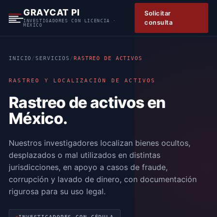
S
GRAYCAT PI
Solicitar
k
INVESTIGADORES CON LICENCIA ·
consulta
MÉXICO
i
p
t
INICIO
/
SERVICIOS
/
RASTREO DE ACTIVOS
o
c
RASTREO Y LOCALIZACIÓN DE ACTIVOS
o
Rastreo de activos en
n
t
México.
e
n
Nuestros investigadores localizan bienes ocultos,
t
desplazados o mal utilizados en distintas
jurisdicciones, en apoyo a casos de fraude,
corrupción y lavado de dinero, con documentación
rigurosa para su uso legal.