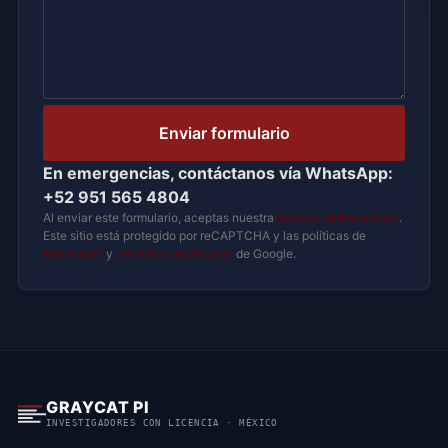
Please leave this field empty.
En emergencias, contáctanos vía WhatsApp:
+52 951 565 4804
Al enviar este formulario, aceptas nuestra
Política de Privacidad
.
Este sitio está protegido por reCAPTCHA y las políticas de
Privacidad
y
Términos de Servicio
de Google.
GRAYCAT PI
INVESTIGADORES CON LICENCIA · MÉXICO