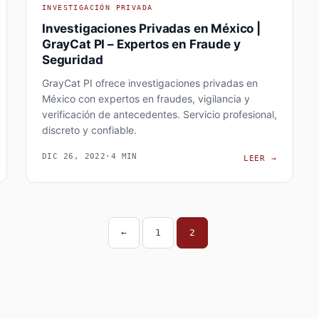
INVESTIGACIÓN PRIVADA
Investigaciones Privadas en México |
GrayCat PI – Expertos en Fraude y
Seguridad
GrayCat PI ofrece investigaciones privadas en
México con expertos en fraudes, vigilancia y
verificación de antecedentes. Servicio profesional,
discreto y confiable.
DIC 26, 2022
·
4 MIN
QUÉ ES UNA INVESTIGACIÓN PRIVADA Y QUÉ TIPOS EXISTEN?
INVESTI
LEER
→
←
1
2
Navegación de ent