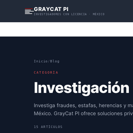
S
GRAYCAT PI
k
INVESTIGADORES CON LICENCIA · MÉXICO
i
p
t
o
c
o
n
Inicio
/
Blog
t
CATEGORÍA
e
n
Investigación
t
Investiga fraudes, estafas, herencias y m
México. GrayCat PI ofrece soluciones priv
15 ARTÍCULOS