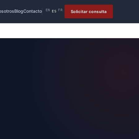
EN
FR
osotros
Blog
Contacto
Solicitar consulta
ES