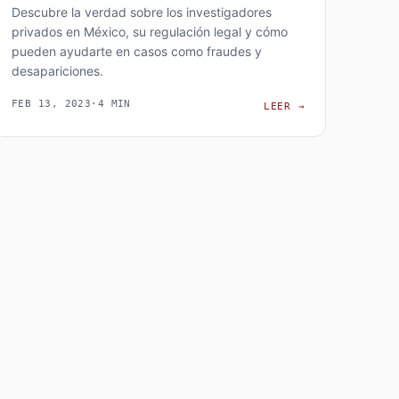
Descubre la verdad sobre los investigadores
privados en México, su regulación legal y cómo
pueden ayudarte en casos como fraudes y
desapariciones.
FEB 13, 2023
·
4 MIN
AS Y CIBERDELITOS
OMUNES EN INVESTIGACIÓN PRIVADA EN MÉXICO: INFIDELIDAD, B
INVESTIGADORE
LEER
→